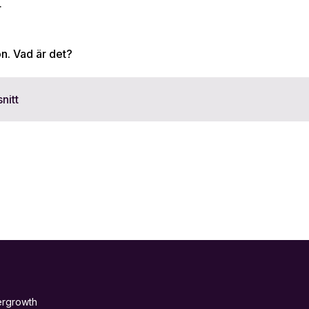
r
n. Vad är det?
nitt
ergrowth