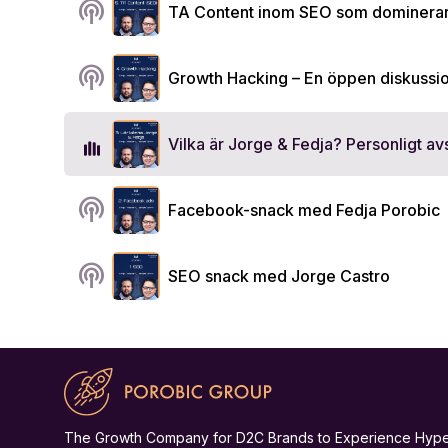
podcasts
TA Content inom SEO som dominera
podcasts
Growth Hacking – En öppen diskussio
Vilka är Jorge & Fedja? Personligt avs
podcasts
Facebook-snack med Fedja Porobic
podcasts
SEO snack med Jorge Castro
The Growth Company for D2C Brands to Experience Hyp