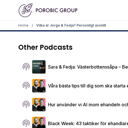
Home
Home
⟩
Vilka är Jorge & Fedja? Personligt avsnitt
Other Podcasts
podcasts
Sara & Fedja: Västerbottenssåpa – Be
podcasts
Våra bästa tips till dig som ska start
podcasts
Hur använder vi AI inom ehandeln och 
podcasts
Black Week: 43 taktiker för ehandlare