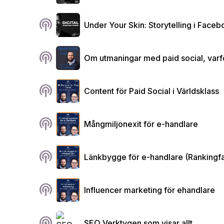
podcasts
Under Your Skin: Storytelling i Fac
podcasts
Om utmaningar med paid social, varför
podcasts
Content för Paid Social i Världsklass
podcasts
Mångmiljonexit för e-handlare
podcasts
Länkbygge för e-handlare (Rankingfa
podcasts
Influencer marketing för ehandlare
podcasts
SEO Verktygen som visar allt