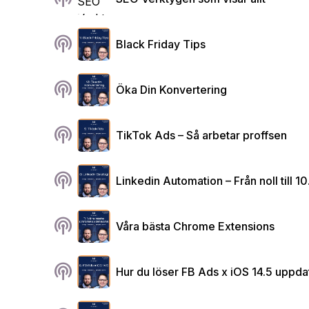
podcasts
Black Friday Tips
podcasts
Öka Din Konvertering
podcasts
TikTok Ads – Så arbetar proffsen
podcasts
Linkedin Automation – Från noll till 1
podcasts
Våra bästa Chrome Extensions
podcasts
Hur du löser FB Ads x iOS 14.5 uppda