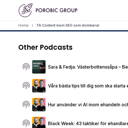
Home
Home
⟩
TA Content inom SEO som dominerar
Other Podcasts
podcasts
Sara & Fedja: Västerbottenssåpa – Be
podcasts
Våra bästa tips till dig som ska start
podcasts
Hur använder vi AI inom ehandeln och 
podcasts
Black Week: 43 taktiker för ehandlare