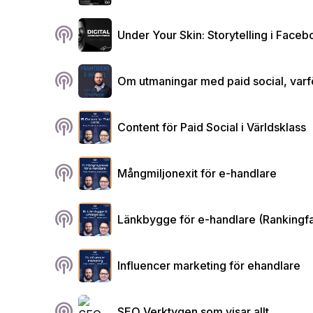
podcasts
Under Your Skin: Storytelling i Fac
podcasts
Om utmaningar med paid social, varför
podcasts
Content för Paid Social i Världsklass
podcasts
Mångmiljonexit för e-handlare
podcasts
Länkbygge för e-handlare (Rankingfa
podcasts
Influencer marketing för ehandlare
podcasts
SEO Verktygen som visar allt