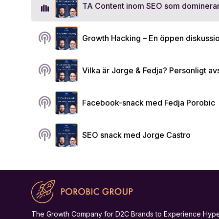
TA Content inom SEO som dominera
podcasts
Growth Hacking – En öppen diskussio
podcasts
Vilka är Jorge & Fedja? Personligt avs
podcasts
Facebook-snack med Fedja Porobic
podcasts
SEO snack med Jorge Castro
The Growth Company for D2C Brands to Experience Hyp