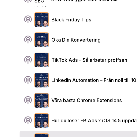
podcasts
Black Friday Tips
podcasts
Öka Din Konvertering
podcasts
TikTok Ads – Så arbetar proffsen
podcasts
Linkedin Automation – Från noll till 1
podcasts
Våra bästa Chrome Extensions
podcasts
Hur du löser FB Ads x iOS 14.5 uppda