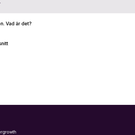
r
n. Vad är det?
nitt
ergrowth