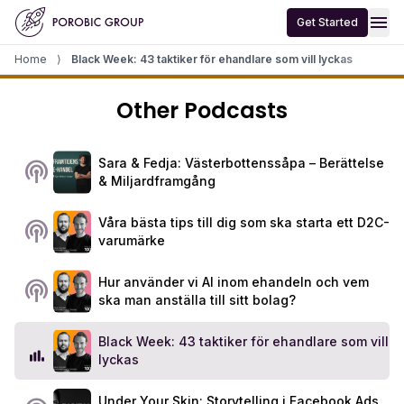
Home
menu
Get Started
Home
⟩
Black Week: 43 taktiker för ehandlare som vill lyckas
Other Podcasts
Sara & Fedja: Västerbottenssåpa – Berättelse
podcasts
& Miljardframgång
Våra bästa tips till dig som ska starta ett D2C-
podcasts
varumärke
Hur använder vi AI inom ehandeln och vem
podcasts
ska man anställa till sitt bolag?
Black Week: 43 taktiker för ehandlare som vill
lyckas
Under Your Skin: Storytelling i Facebook Ads