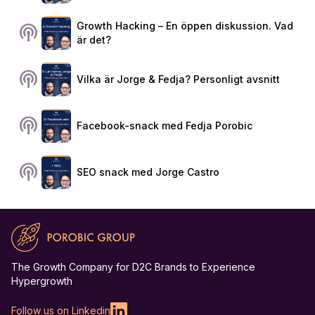
Growth Hacking – En öppen diskussion. Vad
podcasts
är det?
podcasts
Vilka är Jorge & Fedja? Personligt avsnitt
podcasts
Facebook-snack med Fedja Porobic
podcasts
SEO snack med Jorge Castro
The Growth Company for D2C Brands to Experience
Hypergrowth
Follow us on Linkedin