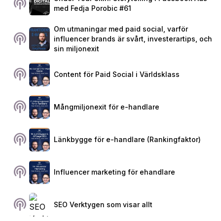
podcasts
med Fedja Porobic #61
Om utmaningar med paid social, varför
podcasts
influencer brands är svårt, investerartips, och
sin miljonexit
podcasts
Content för Paid Social i Världsklass
podcasts
Mångmiljonexit för e-handlare
podcasts
Länkbygge för e-handlare (Rankingfaktor)
podcasts
Influencer marketing för ehandlare
podcasts
SEO Verktygen som visar allt