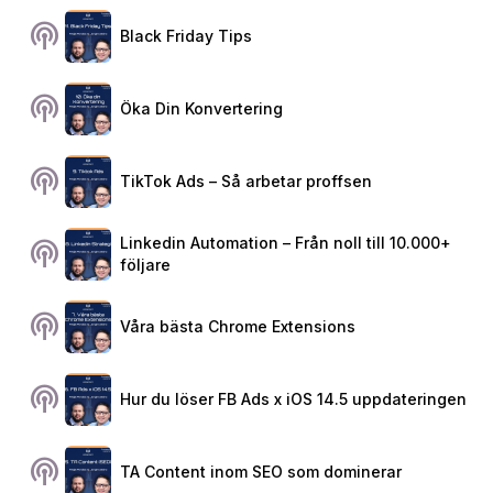
podcasts
Black Friday Tips
podcasts
Öka Din Konvertering
podcasts
TikTok Ads – Så arbetar proffsen
Linkedin Automation – Från noll till 10.000+
podcasts
följare
podcasts
Våra bästa Chrome Extensions
podcasts
Hur du löser FB Ads x iOS 14.5 uppdateringen
podcasts
TA Content inom SEO som dominerar